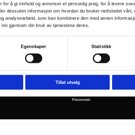
 for å gi innhold og annonser et personlig preg, for å levere sos
deler dessuten informasjon om hvordan du bruker nettstedet vårt,
og analysearbeid, som kan kombinere den med annen informasjon d
 inn gjennom din bruk av tjenestene deres.
Egenskaper
Statistikk
kt oss
Åpningstider
7 96 69
Mandag - Fredag
10:0
@blobygg.no
Lørdag
10:0
Tillat utvalg
Personvern