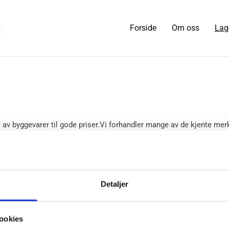
Forside
Om oss
Lag
e av byggevarer til gode priser.Vi forhandler mange av de kjente merk
takt så har vi kanskje en Brosjyre.
n
Trapper
Detaljer
a
Stryntrappa
ookies