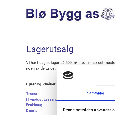
Lagerutsalg
Vi har i dag et lager på 600 m², hvor vi har det mest
noen av de.Er det noe du savner er det bare å ta kon
Dører og Vinduer
Kjøkke
Samtykke
Trenor
Norem
H vinduet Lyssand
Sigdal
Frekhaug
Denne nettsiden anvender c
Dooria