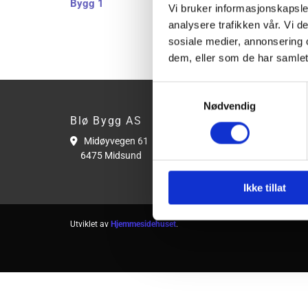
Bygg 1
Vi bruker informasjonskapsler
analysere trafikken vår. Vi 
sosiale medier, annonsering 
dem, eller som de har samlet
Samtykkevalg
Nødvendig
Blø Bygg AS
Konta
Midøyvegen 61
71 2


6475 Midsund
post

Ikke tillat
Utviklet av
Hjemmesidehuset
.