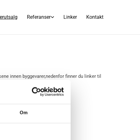
erutsalg
Referanser
Linker
Kontakt
ene innen byggevarer,nedenfor finner du linker til
Ovner
Om
Jøtul